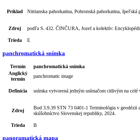
Príklad
Nitrianska pahorkatina, Pohronská pahorkatina, Ipeľská p
Zdroj
podľa S. 432. ČINČURA, Jozef a kolektív: Encyklopédia
Trieda
E
panchromatická snímka
Termín
panchromatická snímka
Anglický
panchromatic image
termín
Definícia
snímka vytvorená jedným snímačom citlivým na celé vi
Bod 3.9.39 STN 73 0401-1 Terminológia v geodézii a k
Zdroj
skúšobníctvo Slovenskej republiky, 2024.
Trieda
B
panoramatická mapa