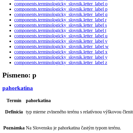
components.terminologicky_slovnik.letter_label
o
components.terminologicky_slovnik.letter_label
p
components.terminologicky_slovnik.letter_label
q
components.terminologicky_slovnik.letter_label
r
components.terminologicky_slovnik.letter_label
s
components.terminologicky_slovnik.letter_label
t
components.terminologicky_slovnik.letter_label
u
components.terminologicky_slovnik.letter_label
v
components.terminologicky_slovnik.letter_label
w
components.terminologicky_slovnik.letter_label
x
components.terminologicky_slovnik.letter_label
y
components.terminologicky_slovnik.letter_label
z
Písmeno:
p
pahorkatina
Termín
pahorkatina
Definícia
typ mierne zvlneného terénu s relatívnou výškovou členit
Poznámka
Na Slovensku je pahorkatina častým typom terénu.