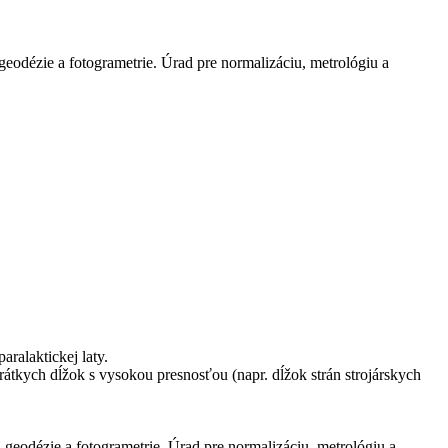
geodézie a fotogrametrie. Úrad pre normalizáciu, metrológiu a
ralaktickej laty.
átkych dĺžok s vysokou presnosťou (napr. dĺžok strán strojárskych
 geodézie a fotogrametrie. Úrad pre normalizáciu, metrológiu a