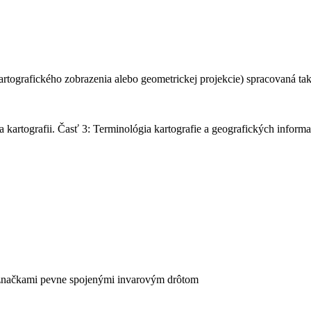
rtografického zobrazenia alebo geometrickej projekcie) spracovaná ta
kartografii. Časť 3: Terminológia kartografie a geografických inform
i značkami pevne spojenými invarovým drôtom