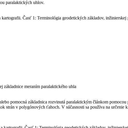
u paralaktických uhlov.
artografii. Časť 1: Terminológia geodetických základov, inžinierskej 
kej základnice meraním paralaktického uhla
ta alebo pomocná základnica rozvinutá paralaktickým článkom pomocou pa
k strán v polygónových ťahoch. V súčasnosti sa používa na určenie kr
kartografii. Časť 1: Terminológia geodetických základov, inžinierskej