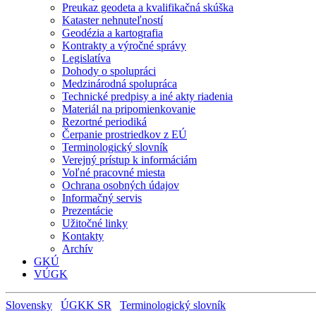
Preukaz geodeta a kvalifikačná skúška
Kataster nehnuteľností
Geodézia a kartografia
Kontrakty a výročné správy
Legislatíva
Dohody o spolupráci
Medzinárodná spolupráca
Technické predpisy a iné akty riadenia
Materiál na pripomienkovanie
Rezortné periodiká
Čerpanie prostriedkov z EÚ
Terminologický slovník
Verejný prístup k informáciám
Voľné pracovné miesta
Ochrana osobných údajov
Informačný servis
Prezentácie
Užitočné linky
Kontakty
Archív
GKÚ
VÚGK
Slovensky
ÚGKK SR
Terminologický slovník