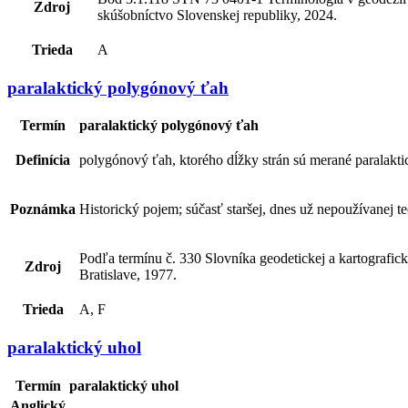
Zdroj
skúšobníctvo Slovenskej republiky, 2024.
Trieda
A
paralaktický polygónový ťah
Termín
paralaktický polygónový ťah
Definícia
polygónový ťah, ktorého dĺžky strán sú merané paralakti
Poznámka
Historický pojem; súčasť staršej, dnes už nepoužívanej 
Podľa termínu č. 330 Slovníka geodetickej a kartografic
Zdroj
Bratislave, 1977.
Trieda
A, F
paralaktický uhol
Termín
paralaktický uhol
Anglický