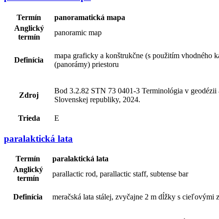
Termín
panoramatická mapa
Anglický
panoramic map
termín
mapa graficky a konštrukčne (s použitím vhodného ka
Definícia
(panorámy) priestoru
Bod 3.2.82 STN 73 0401-3 Terminológia v geodézii a 
Zdroj
Slovenskej republiky, 2024.
Trieda
E
paralaktická lata
Termín
paralaktická lata
Anglický
parallactic rod, parallactic staff, subtense bar
termín
Definícia
meračská lata stálej, zvyčajne 2 m dĺžky s cieľovým