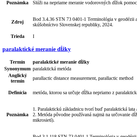
Poznámka
Slúži na nepriame meranie vodorovných dĺžok pomoco
Bod 3.4.36 STN 73 0401-1 Terminológia v geodézii a k
Zdroj
skúšobníctvo Slovenskej republiky, 2024.
Trieda
I
paralaktické meranie dĺžky
Termín
paralaktické meranie dĺžky
Synonymum
paralaktická metóda
Anglický
parallactic distance measurement, parallactic method
termín
Definícia
metóda, ktorou sa určuje dĺžka nepriamo z paralaktic
1. Paralaktickú základnicu tvorí buď paralaktická la
Poznámka
2. Metóda pôvodne používaná najmä na určovanie dĺžo
mikrosietí).
Bod 3.1.118 STN 73 0401-1 Terminológia v geodézii a 