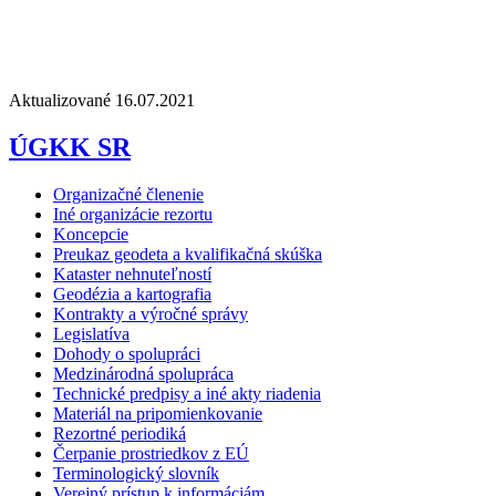
Aktualizované 16.07.2021
ÚGKK SR
Organizačné členenie
Iné organizácie rezortu
Koncepcie
Preukaz geodeta a kvalifikačná skúška
Kataster nehnuteľností
Geodézia a kartografia
Kontrakty a výročné správy
Legislatíva
Dohody o spolupráci
Medzinárodná spolupráca
Technické predpisy a iné akty riadenia
Materiál na pripomienkovanie
Rezortné periodiká
Čerpanie prostriedkov z EÚ
Terminologický slovník
Verejný prístup k informáciám