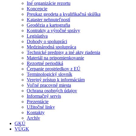
Iné organizácie rezortu
Koncepcie
Preukaz geodeta a kvalifikačná skúška
Kataster nehnuteľností
Geodézia a kartografia
Kontrakty a výročné správy
Legislatíva
Dohody o spolupráci
Medzinárodná spolupráca
Technické predpisy a iné akty riadenia
Materiál na pripomienkovanie
Rezortné periodiká
Čerpanie prostriedkov z EÚ
Terminologický slovník
Verejný prístup k informáciám
Voľné pracovné miesta
Ochrana osobných údajov
Informačný servis
Prezentácie
Užitočné linky
Kontakty
Archív
GKÚ
VÚGK