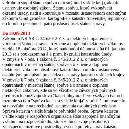
v druhom stupni štátnu správu okresný úrad v sídle kraja, ak tak
ustanovuje osobitný zákon. Štátnu správu, ktorú vykonávajú
okresné úrady, riadi a kontroluje v rozsahu ustanovenom osobitnými
zákonmi Úrad geodézie, kartografie a katastra Slovenskej republiky,
do ktorého pôsobnosti patrí príslušný úsek štátnej správy.
Do 30.09.2013
Zákonom NR SR č. 345/2012 Z.z. o niektorých opatreniach
v miestnej štátnej správe a o zmene a doplnení niektorých zákonov
zo dňa 18. októbra 2012, ktorý nadobudol účinnosť dňa 01. januára
2013 sa s poukazom na § 1 písm. h) zrušili katastrálne úrady.
V zmysle § 7 ods. 1 zákona č. 345/2012 Z.z. o niektorých
opatreniach v miestnej štátnej správe a o zmene a doplnení
niektorých zákonov pôsobnosť katastrálnych úradov ustanovená
osobitnými predpismi prechádza na správy katastra v sídlach krajov.
V zmysle § 7 ods. 9 zákona č. 345/2012 Z.z. o niektorých
opatreniach v miestnej štátnej správe a o zmene a doplnení
niektorých zákonov, kde sa vo všeobecne záväzných právnych
predpisoch používajú slová "katastrálny úrad" vo všetkých tvaroch,
rozumie sa tým "správa katastra v sídle kraja" v príslušnom tvare; to
sa nevzťahuje na prechodné ustanovenia osobitných predpisov.
Správa katastra v sídle kraja je právnická osoba. Správa katastra
v sídle kraja je rozpočtová organizácia štátu zapojená finančnými
vzťahmi na rozpočet úradu, ktorá v rámci svoje pôsobnosti
zabezpečuje mzdové prostriedky a vecné potreby správ katastra.