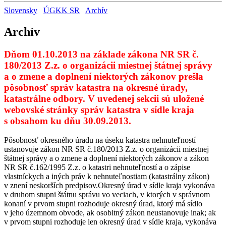
Slovensky
ÚGKK SR
Archív
Archív
Dňom
01.10.2013
na základe zákona NR SR č.
180/2013 Z.z. o organizácii miestnej štátnej správy
a o zmene a doplnení niektorých zákonov prešla
pôsobnosť správ katastra na okresné úrady,
katastrálne odbory. V uvedenej sekcii sú uložené
webovské stránky správ katastra v sídle kraja
s obsahom ku dňu 30.09.2013.
Pôsobnosť okresného úradu na úseku katastra nehnuteľností
ustanovuje zákon NR SR č.180/2013 Z.z. o organizácii miestnej
štátnej správy a o zmene a doplnení niektorých zákonov a zákon
NR SR č.162/1995 Z.z. o katastri nehnuteľností a o zápise
vlastníckych a iných práv k nehnuteľnostiam (katastrálny zákon)
v znení neskorších predpisov.Okresný úrad v sídle kraja vykonáva
v druhom stupni štátnu správu vo veciach, v ktorých v správnom
konaní v prvom stupni rozhoduje okresný úrad, ktorý má sídlo
v jeho územnom obvode, ak osobitný zákon neustanovuje inak; ak
v prvom stupni rozhoduje len okresný úrad v sídle kraja, vykonáva