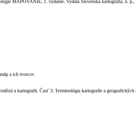
nológie MAPOVANIE, 1. vydanie. Vydala Slovenská kartografia, n. p., B
 máp a ich tvorcov
ézii a kartografii. Časť 3: Terminológia kartografie a geografických