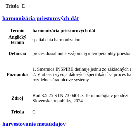
Trieda
E
harmonizácia priestorových dát
Termín
harmonizácia priestorových dát
Anglický
spatial data harmonization
termín
Definícia
proces dosiahnutia vzájomnej interoperability priesto
1. Smernica INSPIRE definuje jednu zo základných úl
Poznámka
2. V oblasti vývoja dátových špecifikácií sa proces 
rozdielne súradnicové systémy.
Bod 3.5.25 STN 73 0401-3 Terminológia v geodézii a 
Zdroj
Slovenskej republiky, 2024.
Trieda
C
harvestovanie metaúdajov