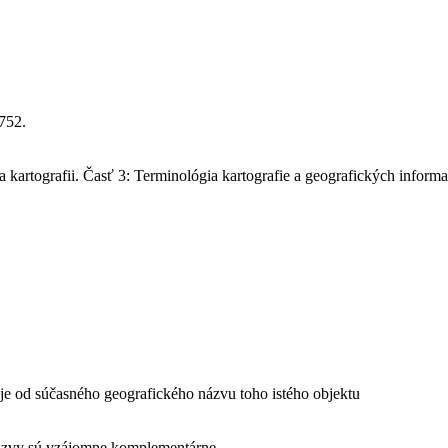
752.
kartografii. Časť 3: Terminológia kartografie a geografických inform
uje od súčasného geografického názvu toho istého objektu
názvy sú vzájomne komplementárne.