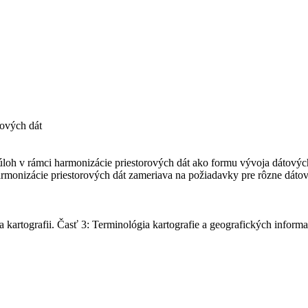
rových dát
oh v rámci harmonizácie priestorových dát ako formu vývoja dátových 
harmonizácie priestorových dát zameriava na požiadavky pre rôzne dáto
kartografii. Časť 3: Terminológia kartografie a geografických inform