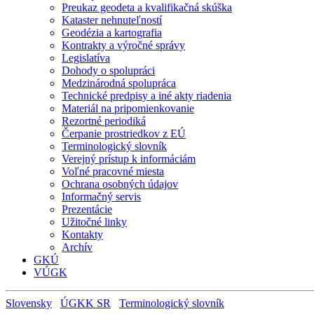
Preukaz geodeta a kvalifikačná skúška
Kataster nehnuteľností
Geodézia a kartografia
Kontrakty a výročné správy
Legislatíva
Dohody o spolupráci
Medzinárodná spolupráca
Technické predpisy a iné akty riadenia
Materiál na pripomienkovanie
Rezortné periodiká
Čerpanie prostriedkov z EÚ
Terminologický slovník
Verejný prístup k informáciám
Voľné pracovné miesta
Ochrana osobných údajov
Informačný servis
Prezentácie
Užitočné linky
Kontakty
Archív
GKÚ
VÚGK
Slovensky
ÚGKK SR
Terminologický slovník