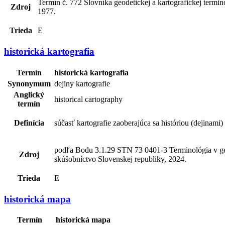
Termín č. 772 Slovníka geodetickej a kartografickej termi
Zdroj
1977.
Trieda
E
historická kartografia
Termín
historická kartografia
Synonymum
dejiny kartografie
Anglický
historical cartography
termín
Definícia
súčasť kartografie zaoberajúca sa históriou (dejinami)
podľa Bodu 3.1.29 STN 73 0401-3 Terminológia v geod
Zdroj
skúšobníctvo Slovenskej republiky, 2024.
Trieda
E
historická mapa
Termín
historická mapa