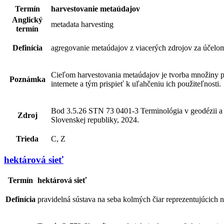
Termín
harvestovanie metaúdajov
Anglický
metadata harvesting
termín
Definícia
agregovanie metaúdajov z viacerých zdrojov za účelom 
Cieľom harvestovania metaúdajov je tvorba množiny pra
Poznámka
internete a tým prispieť k uľahčeniu ich použiteľnosti.
Bod 3.5.26 STN 73 0401-3 Terminológia v geodézii a k
Zdroj
Slovenskej republiky, 2024.
Trieda
C, Z
hektárová sieť
Termín
hektárová sieť
Definícia
pravidelná sústava na seba kolmých čiar reprezentujúcich 