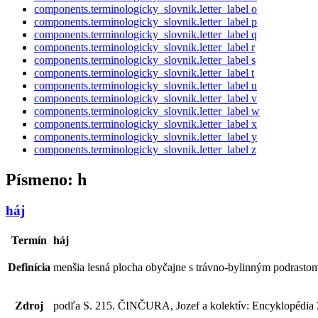
components.terminologicky_slovnik.letter_label
o
components.terminologicky_slovnik.letter_label
p
components.terminologicky_slovnik.letter_label
q
components.terminologicky_slovnik.letter_label
r
components.terminologicky_slovnik.letter_label
s
components.terminologicky_slovnik.letter_label
t
components.terminologicky_slovnik.letter_label
u
components.terminologicky_slovnik.letter_label
v
components.terminologicky_slovnik.letter_label
w
components.terminologicky_slovnik.letter_label
x
components.terminologicky_slovnik.letter_label
y
components.terminologicky_slovnik.letter_label
z
Písmeno:
h
háj
Termín
háj
Definícia
menšia lesná plocha obyčajne s trávno-bylinným podrasto
Zdroj
podľa S. 215. ČINČURA, Jozef a kolektív: Encyklopédia Z