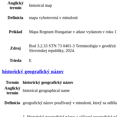
Anglický
historical map
termín
Definícia
mapa vyhotovená v minulosti
Príklad
Mapa Regnum Hungariae v atlase vydanom v roku 1
Bod 3.2.33 STN 73 0401-3 Terminológia v geodézii a 
Zdroj
Slovenskej republiky, 2024.
Trieda
E
historický geografický názov
Termín
historický geografický názov
Anglický
historical geographical name
termín
Definícia
geografický názov používaný v minulosti, ktorý sa odliš
1. Historické geografické názvy a súčasné geografické 