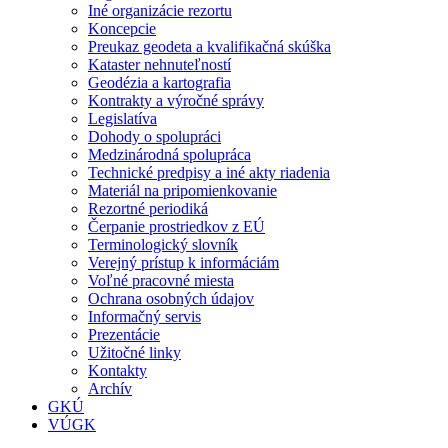
Iné organizácie rezortu
Koncepcie
Preukaz geodeta a kvalifikačná skúška
Kataster nehnuteľností
Geodézia a kartografia
Kontrakty a výročné správy
Legislatíva
Dohody o spolupráci
Medzinárodná spolupráca
Technické predpisy a iné akty riadenia
Materiál na pripomienkovanie
Rezortné periodiká
Čerpanie prostriedkov z EÚ
Terminologický slovník
Verejný prístup k informáciám
Voľné pracovné miesta
Ochrana osobných údajov
Informačný servis
Prezentácie
Užitočné linky
Kontakty
Archív
GKÚ
VÚGK