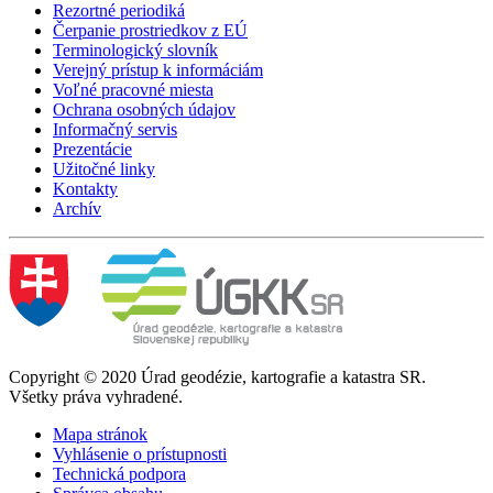
Rezortné periodiká
Čerpanie prostriedkov z EÚ
Terminologický slovník
Verejný prístup k informáciám
Voľné pracovné miesta
Ochrana osobných údajov
Informačný servis
Prezentácie
Užitočné linky
Kontakty
Archív
Copyright © 2020 Úrad geodézie, kartografie a katastra SR.
Všetky práva vyhradené.
Mapa stránok
Vyhlásenie o prístupnosti
Technická podpora