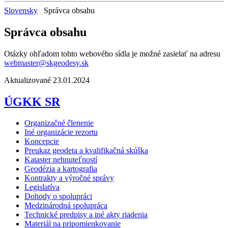
Slovensky
Správca obsahu
Správca obsahu
Otázky ohľadom tohto webového sídla je možné zasielať na adresu
webmaster@skgeodesy.sk
Aktualizované 23.01.2024
ÚGKK SR
Organizačné členenie
Iné organizácie rezortu
Koncepcie
Preukaz geodeta a kvalifikačná skúška
Kataster nehnuteľností
Geodézia a kartografia
Kontrakty a výročné správy
Legislatíva
Dohody o spolupráci
Medzinárodná spolupráca
Technické predpisy a iné akty riadenia
Materiál na pripomienkovanie