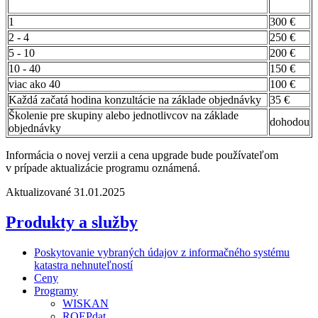
1
300 €
2 - 4
250 €
5 - 10
200 €
10 - 40
150 €
viac ako 40
100 €
Každá začatá hodina konzultácie na základe objednávky
35 €
Školenie pre skupiny alebo jednotlivcov na základe
dohodou
objednávky
Informácia o novej verzii a cena upgrade bude používateľom
v prípade aktualizácie programu oznámená.
Aktualizované 31.01.2025
Produkty a služby
Poskytovanie vybraných údajov z informačného systému
katastra nehnuteľností
Ceny
Programy
WISKAN
ROEPdat