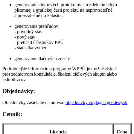
generovanie chybových protokolov s rozdelením chýb
písomnej a grafickej časti projektu na neprevzateľné
a prevzateľné do katastra,
generovanie prehľadov:
- pôvodný stav
- nový stav
- prehľad účastníkov PPÚ
- štatistika výmer
generovanie tlačových zostáv
Podrobnejšie informácie o programe WPPÚ je možné získať
prostredníctvom konzultácie, školení cieľových skupín alebo
jednotlivcov.
Objednávky:
Objednávky zasielajte na adresu:
obj
ednavky.vugk@skgeodesy.sk
Cenník:
Licencia
Cena