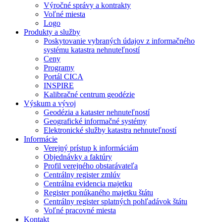
Výročné správy a kontrakty
Voľné miesta
Logo
Produkty a služby
Poskytovanie vybraných údajov z informačného
systému katastra nehnuteľností
Ceny
Programy
Portál CICA
INSPIRE
Kalibračné centrum geodézie
Výskum a vývoj
Geodézia a kataster nehnuteľností
Geografické informačné systémy
Elektronické služby katastra nehnuteľností
Informácie
Verejný prístup k informáciám
Objednávky a faktúry
Profil verejného obstarávateľa
Centrálny register zmlúv
Centrálna evidencia majetku
Register ponúkaného majetku štátu
Centrálny register splatných pohľadávok štátu
Voľné pracovné miesta
Kontakt