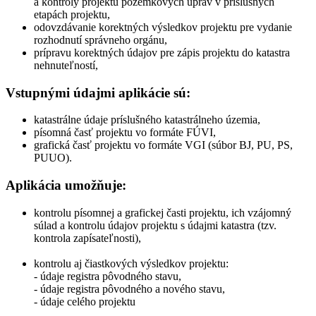
a kontroly projektu pozemkových úprav v príslušných
etapách projektu,
odovzdávanie korektných výsledkov projektu pre vydanie
rozhodnutí správneho orgánu,
prípravu korektných údajov pre zápis projektu do katastra
nehnuteľností,
Vstupnými údajmi aplikácie sú:
katastrálne údaje príslušného katastrálneho územia,
písomná časť projektu vo formáte FÚVI,
grafická časť projektu vo formáte VGI (súbor BJ, PU, PS,
PUUO).
Aplikácia umožňuje:
kontrolu písomnej a grafickej časti projektu, ich vzájomný
súlad a kontrolu údajov projektu s údajmi katastra (tzv.
kontrola zapísateľnosti),
kontrolu aj čiastkových výsledkov projektu:
- údaje registra pôvodného stavu,
- údaje registra pôvodného a nového stavu,
- údaje celého projektu