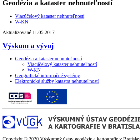
Geodézia a kataster nehnuteľností
Viacúčelový kataster nehnuteľností
W-KN
Aktualizované 11.05.2017
Výskum a vývoj
Geodézia a kataster nehnuteľností
Viacúčelový kataster nehnuteľností
W-KN
Geografické informačné systémy
Elektronické služby katastra nehnuteľností
Copyright © 2020 Výskumný ústav geodézie a kartografie v Bratislav