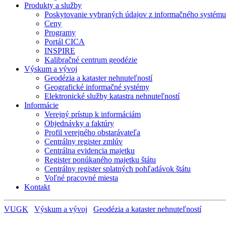
Produkty a služby
Poskytovanie vybraných údajov z informačného systému 
Ceny
Programy
Portál CICA
INSPIRE
Kalibračné centrum geodézie
Výskum a vývoj
Geodézia a kataster nehnuteľností
Geografické informačné systémy
Elektronické služby katastra nehnuteľností
Informácie
Verejný prístup k informáciám
Objednávky a faktúry
Profil verejného obstarávateľa
Centrálny register zmlúv
Centrálna evidencia majetku
Register ponúkaného majetku štátu
Centrálny register splatných pohľadávok štátu
Voľné pracovné miesta
Kontakt
VUGK
Výskum a vývoj
Geodézia a kataster nehnuteľností