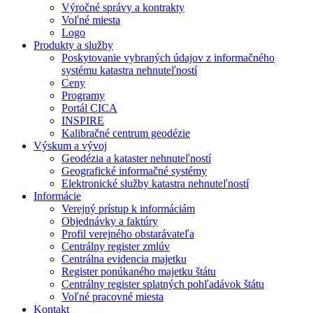
Výročné správy a kontrakty
Voľné miesta
Logo
Produkty a služby
Poskytovanie vybraných údajov z informačného
systému katastra nehnuteľností
Ceny
Programy
Portál CICA
INSPIRE
Kalibračné centrum geodézie
Výskum a vývoj
Geodézia a kataster nehnuteľností
Geografické informačné systémy
Elektronické služby katastra nehnuteľností
Informácie
Verejný prístup k informáciám
Objednávky a faktúry
Profil verejného obstarávateľa
Centrálny register zmlúv
Centrálna evidencia majetku
Register ponúkaného majetku štátu
Centrálny register splatných pohľadávok štátu
Voľné pracovné miesta
Kontakt