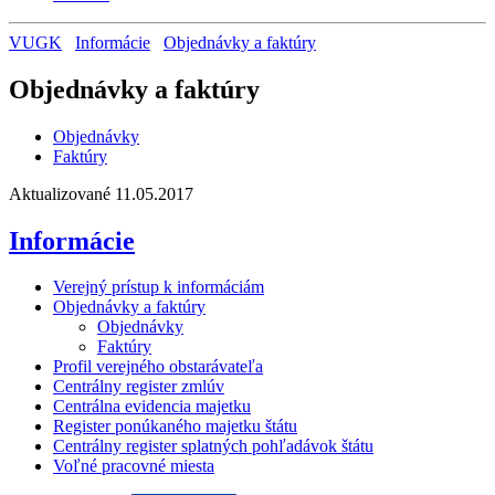
VUGK
Informácie
Objednávky a faktúry
Objednávky a faktúry
Objednávky
Faktúry
Aktualizované 11.05.2017
Informácie
Verejný prístup k informáciám
Objednávky a faktúry
Objednávky
Faktúry
Profil verejného obstarávateľa
Centrálny register zmlúv
Centrálna evidencia majetku
Register ponúkaného majetku štátu
Centrálny register splatných pohľadávok štátu
Voľné pracovné miesta