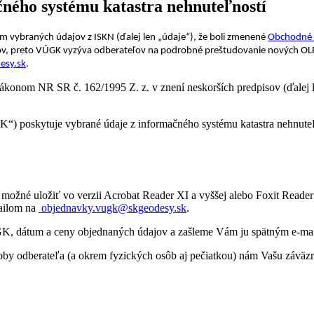
ného systému katastra nehnuteľností
ľom vybraných údajov z ISKN
(ďalej len „údaje“), že boli zmenené
Obchodné 
v, preto
VÚGK vyzýva odberateľov na podrobné preštudovanie nových OL
esy.sk
.
zákonom NR SR č. 162/1995 Z. z. v znení neskorších predpisov (ďalej l
K“) poskytuje vybrané údaje z informačného systému katastra nehnuteľ
 možné uložiť vo verzii Acrobat Reader XI a vyššej alebo Foxit Reader 6
mailom na
obj
ednavky.vugk@skgeodesy.sk
.
ÚGK, dátum a ceny objednaných údajov a zašleme Vám ju spätným e-m
oby odberateľa (a okrem fyzických osôb aj pečiatkou) nám Vašu záväzn