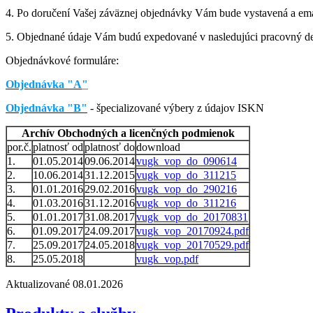
4. Po doručení Vašej záväznej objednávky Vám bude vystavená a emai
5. Objednané údaje Vám budú expedované v nasledujúci pracovný deň 
Objednávkové formuláre:
Objednávka "A
"
Objednávka "B"
- špecializované výbery z údajov ISKN
Archív Obchodných a licenčných podmienok
por.č.
platnosť od
platnosť do
download
1.
01.05.2014
09.06.2014
vugk_vop_do_090614
2.
10.06.2014
31.12.2015
vugk_vop_do_311215
3.
01.01.2016
29.02.2016
vugk_vop_do_290216
4.
01.03.2016
31.12.2016
vugk_vop_do_311216
5.
01.01.2017
31.08.2017
vugk_vop_do_20170831
6.
01.09.2017
24.09.2017
vugk_vop_20170924.pdf
7.
25.09.2017
24.05.2018
vugk_vop_20170529.pdf
8.
25.05.2018
vugk_vop.pdf
Aktualizované 08.01.2026