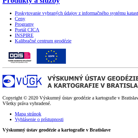
Produkty a služby
Poskytovanie vybraných údajov z informačného systému katast
Ceny
Programy
Portál CICA
INSPIRE
Kalibračné centrum geodézie
Copyright © 2020 Výskumný ústav geodézie a kartografie v Bratislav
Všetky práva vyhradené.
Mapa stránok
Vyhlásenie o prístupnosti
Výskumný ústav geodézie a kartografie v Bratislave