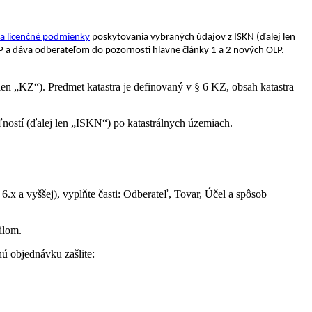
a licenčné podmienky
poskytovania vybraných údajov
z ISKN (ďalej len
P a dáva odberateľom do pozornosti
hlavne články 1 a 2 nových OLP.
en „KZ“). Predmet katastra je definovaný v § 6 KZ, obsah katastra
ností (ďalej len „ISKN“) po katastrálnych územiach.
.x a vyššej), vyplňte časti: Odberateľ, Tovar, Účel a spôsob
ailom.
ú objednávku zašlite: