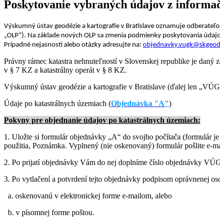
Poskytovanie vybraných údajov z informač
Výskumný ústav geodézie a kartografie v Bratislave oznamuje odberate
„OLP“). Na základe nových OLP sa zmenia podmienky poskytovania údajo
Prípadné nejasnosti alebo otázky adresujte na:
objednavky.vugk@skgeod
Právny rámec katastra nehnuteľností v Slovenskej republike je daný 
v § 7 KZ a katastrálny operát v § 8 KZ.
Výskumný ústav geodézie a kartografie v Bratislave (ďalej len „VÚG
Údaje po katastrálnych územiach (
Objednávka "A
"
)
Pokyny pre objednanie údajov po katastrálnych územiach:
1. Uložte si formulár objednávky „A“ do svojho počítača (formulár je
použitia, Poznámka. Vyplnený (nie oskenovaný) formulár pošlite e-
2. Po prijatí objednávky Vám do nej doplníme číslo objednávky V
3. Po vytlačení a potvrdení tejto objednávky podpisom oprávnenej os
a. oskenovanú v elektronickej forme e-mailom, alebo
b. v písomnej forme poštou.