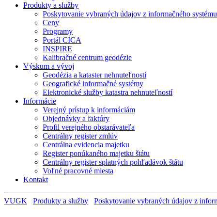
Produkty a služby
Poskytovanie vybraných údajov z informačného systému 
Ceny
Programy
Portál CICA
INSPIRE
Kalibračné centrum geodézie
Výskum a vývoj
Geodézia a kataster nehnuteľností
Geografické informačné systémy
Elektronické služby katastra nehnuteľností
Informácie
Verejný prístup k informáciám
Objednávky a faktúry
Profil verejného obstarávateľa
Centrálny register zmlúv
Centrálna evidencia majetku
Register ponúkaného majetku štátu
Centrálny register splatných pohľadávok štátu
Voľné pracovné miesta
Kontakt
VUGK
Produkty a služby
Poskytovanie vybraných údajov z infor