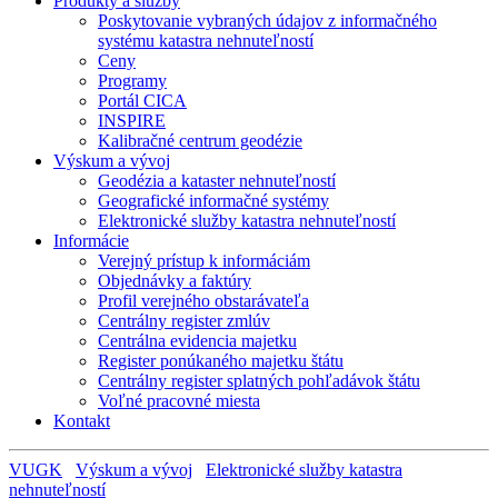
Produkty a služby
Poskytovanie vybraných údajov z informačného
systému katastra nehnuteľností
Ceny
Programy
Portál CICA
INSPIRE
Kalibračné centrum geodézie
Výskum a vývoj
Geodézia a kataster nehnuteľností
Geografické informačné systémy
Elektronické služby katastra nehnuteľností
Informácie
Verejný prístup k informáciám
Objednávky a faktúry
Profil verejného obstarávateľa
Centrálny register zmlúv
Centrálna evidencia majetku
Register ponúkaného majetku štátu
Centrálny register splatných pohľadávok štátu
Voľné pracovné miesta
Kontakt
VUGK
Výskum a vývoj
Elektronické služby katastra
nehnuteľností