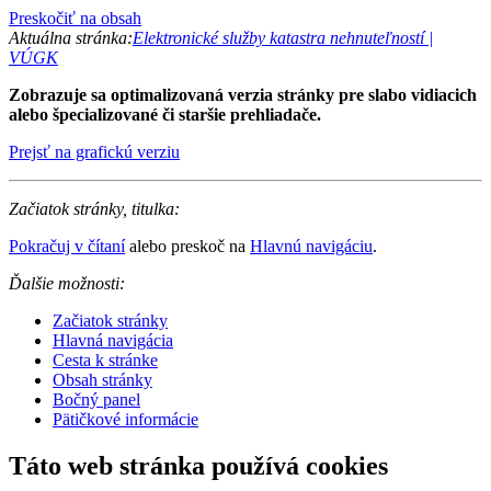
Preskočiť na obsah
Aktuálna stránka:
Elektronické služby katastra nehnuteľností |
VÚGK
Zobrazuje sa optimalizovaná verzia stránky pre slabo vidiacich
alebo špecializované či staršie prehliadače.
Prejsť na grafickú verziu
Začiatok stránky, titulka:
Pokračuj v čítaní
alebo preskoč na
Hlavnú navigáciu
.
Ďalšie možnosti:
Začiatok stránky
Hlavná navigácia
Cesta k stránke
Obsah stránky
Bočný panel
Pätičkové informácie
Táto web stránka používá cookies