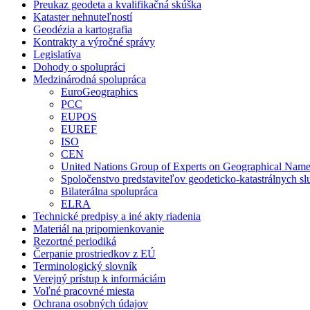
Preukaz geodeta a kvalifikačná skúška
Kataster nehnuteľností
Geodézia a kartografia
Kontrakty a výročné správy
Legislatíva
Dohody o spolupráci
Medzinárodná spolupráca
EuroGeographics
PCC
EUPOS
EUREF
ISO
CEN
United Nations Group of Experts on Geographical Nam
Spoločenstvo predstaviteľov geodeticko-katastrálnych sl
Bilaterálna spolupráca
ELRA
Technické predpisy a iné akty riadenia
Materiál na pripomienkovanie
Rezortné periodiká
Čerpanie prostriedkov z EÚ
Terminologický slovník
Verejný prístup k informáciám
Voľné pracovné miesta
Ochrana osobných údajov