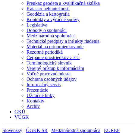
Preukaz geodeta a kvalifikačná skúška
Kataster nehnuteľností
Geodézia a kartografia
Kontrakty a výročné správy
Legislatíva
Dohody o spolupráci
Medzinárodná spolupráca
Technické predpisy a iné akty riadenia
Materiál na pripomienkovanie
Rezortné periodiká
Čerpanie prostriedkov z EÚ
Terminologický slovník
Verejný prístup k informáciám
Voľné pracovné miesta
Ochrana osobných údajov
Informačný servis
Prezentácie
Užitočné linky
Kontakty
Archív
GKÚ
VÚGK
Slovensky
ÚGKK SR
Medzinárodná spolupráca
EUREF