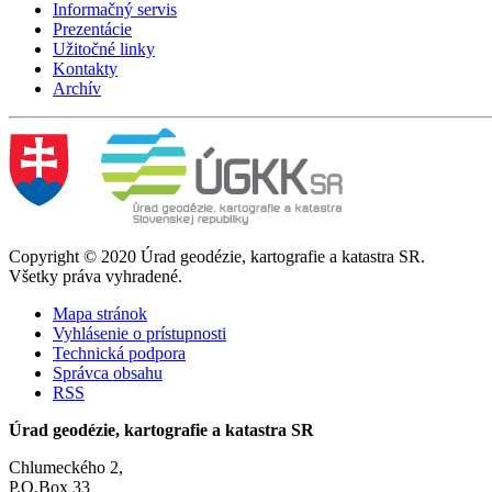
Informačný servis
Prezentácie
Užitočné linky
Kontakty
Archív
Copyright © 2020 Úrad geodézie, kartografie a katastra SR.
Všetky práva vyhradené.
Mapa stránok
Vyhlásenie o prístupnosti
Technická podpora
Správca obsahu
RSS
Úrad geodézie, kartografie a katastra SR
Chlumeckého 2,
P.O.Box 33