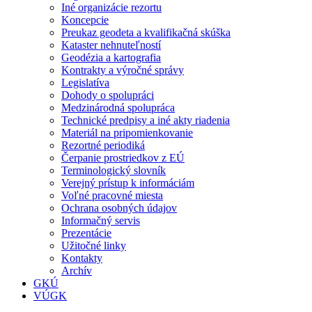
Iné organizácie rezortu
Koncepcie
Preukaz geodeta a kvalifikačná skúška
Kataster nehnuteľností
Geodézia a kartografia
Kontrakty a výročné správy
Legislatíva
Dohody o spolupráci
Medzinárodná spolupráca
Technické predpisy a iné akty riadenia
Materiál na pripomienkovanie
Rezortné periodiká
Čerpanie prostriedkov z EÚ
Terminologický slovník
Verejný prístup k informáciám
Voľné pracovné miesta
Ochrana osobných údajov
Informačný servis
Prezentácie
Užitočné linky
Kontakty
Archív
GKÚ
VÚGK