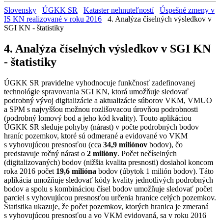
Slovensky
ÚGKK SR
Kataster nehnuteľností
Úspešné zmeny v
IS KN realizované v roku 2016
4. Analýza číselných výsledkov v
SGI KN - štatistiky
4. Analýza číselných výsledkov v SGI KN
- štatistiky
ÚGKK SR pravidelne vyhodnocuje funkčnosť zadefinovanej
technológie spravovania SGI KN, ktorá umožňuje sledovať
podrobný vývoj digitalizácie a aktualizácie súborov VKM, VMUO
a SPM s najvyššou možnou rozlišovacou úrovňou podrobnosti
(podrobný lomový bod a jeho kód kvality). Touto aplikáciou
ÚGKK SR sleduje pohyby (nárast) v počte podrobných bodov
hraníc pozemkov, ktoré sú odmerané a evidované vo VKM
s vyhovujúcou presnosťou (cca
34,9 miliónov
bodov), čo
predstavuje ročný nárast o
2 milióny
. Počet nečíselných
(digitalizovaných) bodov (nižšia kvalita presnosti) dosiahol koncom
roka 2016 počet
19,6 milióna
bodov (úbytok 1 milión bodov). Táto
aplikácia umožňuje sledovať kódy kvality jednotlivých podrobných
bodov a spolu s kombináciou čísel bodov umožňuje sledovať počet
parciel s vyhovujúcou presnosťou určenia hranice celých pozemkov.
Štatistika ukazuje, že počet pozemkov, ktorých hranica je zmeraná
s vyhovujúcou presnosťou a vo VKM evidovaná, sa v roku 2016