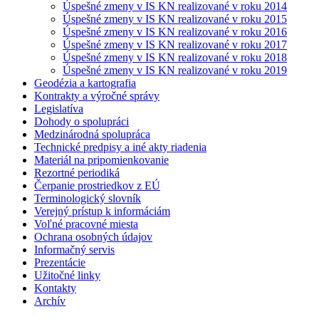
Úspešné zmeny v IS KN realizované v roku 2014
Úspešné zmeny v IS KN realizované v roku 2015
Úspešné zmeny v IS KN realizované v roku 2016
Úspešné zmeny v IS KN realizované v roku 2017
Úspešné zmeny v IS KN realizované v roku 2018
Úspešné zmeny v IS KN realizované v roku 2019
Geodézia a kartografia
Kontrakty a výročné správy
Legislatíva
Dohody o spolupráci
Medzinárodná spolupráca
Technické predpisy a iné akty riadenia
Materiál na pripomienkovanie
Rezortné periodiká
Čerpanie prostriedkov z EÚ
Terminologický slovník
Verejný prístup k informáciám
Voľné pracovné miesta
Ochrana osobných údajov
Informačný servis
Prezentácie
Užitočné linky
Kontakty
Archív