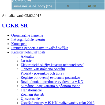
Aktualizované 05.02.2017
ÚGKK SR
Organizačné členenie
Iné organizácie rezortu
Koncepcie
Preukaz geodeta a kvalifikačná skúška
Kataster nehnuteľností
Aktuality
Lustrácie
Elektronické služby katastra nehnuteľností
Obnova katastrálneho operátu
Projekty pozemkových úprav
Registre obnovenej evidencie pozemkov
Rozhodnutia o predmete evidovania v KN
Sumárne údaje katastra o pôdnom fonde
Transformácie
Zoznam stavieb
Upozornenie
Úspešné zmeny v IS KN realizované v roku 2013