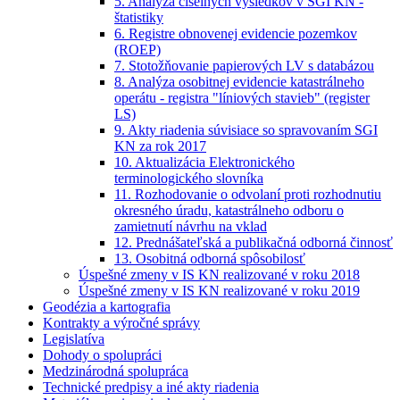
5. Analýza číselných výsledkov v SGI KN -
štatistiky
6. Registre obnovenej evidencie pozemkov
(ROEP)
7. Stotožňovanie papierových LV s databázou
8. Analýza osobitnej evidencie katastrálneho
operátu - registra "líniových stavieb" (register
LS)
9. Akty riadenia súvisiace so spravovaním SGI
KN za rok 2017
10. Aktualizácia Elektronického
terminologického slovníka
11. Rozhodovanie o odvolaní proti rozhodnutiu
okresného úradu, katastrálneho odboru o
zamietnutí návrhu na vklad
12. Prednášateľská a publikačná odborná činnosť
13. Osobitná odborná spôsobilosť
Úspešné zmeny v IS KN realizované v roku 2018
Úspešné zmeny v IS KN realizované v roku 2019
Geodézia a kartografia
Kontrakty a výročné správy
Legislatíva
Dohody o spolupráci
Medzinárodná spolupráca
Technické predpisy a iné akty riadenia