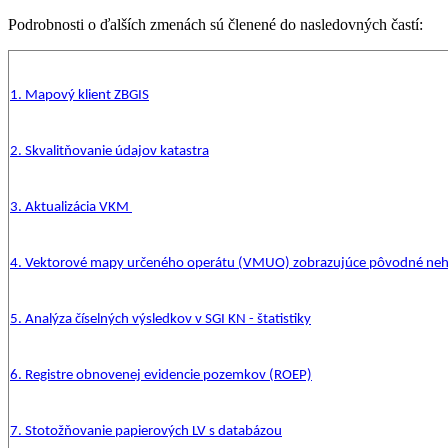
Podrobnosti o ďalších zmenách sú členené do nasledovných častí:
1. Mapový klient ZBGIS
2. Skvalitňovanie údajov katastra
3. Aktualizácia VKM
4. Vektorové mapy určeného operátu (VMUO) zobrazujúce pôvodné neh
5. Analýza číselných výsledkov v SGI KN - štatistiky
6. Registre obnovenej evidencie pozemkov (ROEP)
7. Stotožňovanie papierových LV s databázou