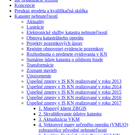
Koncepcie
Preukaz geodeta a kvalifikačná skúška
Kataster nehnuteľností
Aktuality
Lustrácie
Elektronické služby katastra nehnuteľností
Obnova katastrálneho operátu
Projekty pozemkových úprav
Registre obnovenej evidencie pozemkov
Rozhodnutia o predmete evidovania v KN
Sumárne údaje katastra o pôdnom fonde
Transformácie
Zoznam stavieb
Upozornenie
Úspešné zmeny v IS KN realizované v roku 2013
Úspešné zmeny v IS KN realizované v roku 2014
Úspešné zmeny v IS KN realizované v roku 2015
Úspešné zmeny v IS KN realizované v roku 2016
Úspešné zmeny v IS KN realizované v roku 2017
1. Mapový klient ZBGIS
2. Skvalitňovanie údajov katastra
3. Aktualizácia VKM
4. Vektorové mapy určeného operátu (VMUO)
zobrazujúce pôvodné nehnuteľnosti