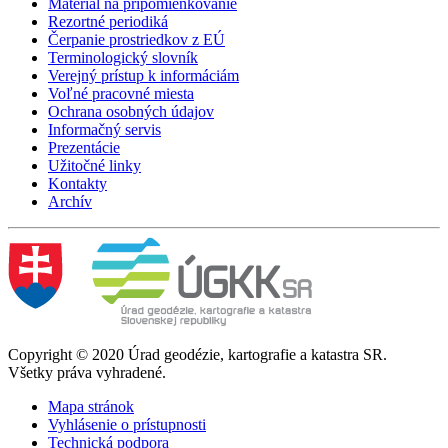
Materiál na pripomienkovanie
Rezortné periodiká
Čerpanie prostriedkov z EÚ
Terminologický slovník
Verejný prístup k informáciám
Voľné pracovné miesta
Ochrana osobných údajov
Informačný servis
Prezentácie
Užitočné linky
Kontakty
Archív
Copyright © 2020 Úrad geodézie, kartografie a katastra SR.
Všetky práva vyhradené.
Mapa stránok
Vyhlásenie o prístupnosti
Technická podpora