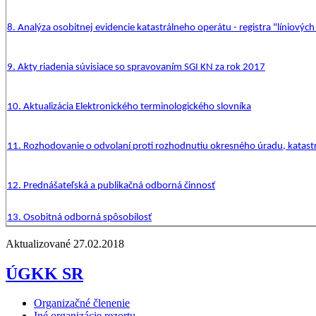
8. Analýza osobitnej evidencie katastrálneho operátu - registra "líniových 
9. Akty riadenia súvisiace so spravovaním SGI KN za rok 2017
10. Aktualizácia Elektronického terminologického slovníka
11. Rozhodovanie o odvolaní proti rozhodnutiu okresného úradu, katast
12. Prednášateľská a publikačná odborná činnosť
13. Osobitná odborná spôsobilosť
Aktualizované 27.02.2018
ÚGKK SR
Organizačné členenie
Iné organizácie rezortu