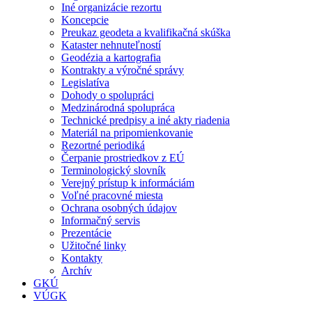
Iné organizácie rezortu
Koncepcie
Preukaz geodeta a kvalifikačná skúška
Kataster nehnuteľností
Geodézia a kartografia
Kontrakty a výročné správy
Legislatíva
Dohody o spolupráci
Medzinárodná spolupráca
Technické predpisy a iné akty riadenia
Materiál na pripomienkovanie
Rezortné periodiká
Čerpanie prostriedkov z EÚ
Terminologický slovník
Verejný prístup k informáciám
Voľné pracovné miesta
Ochrana osobných údajov
Informačný servis
Prezentácie
Užitočné linky
Kontakty
Archív
GKÚ
VÚGK