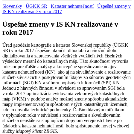
Slovensky
ÚGKK SR
Kataster nehnuteľností
Úspešné zmeny v
IS KN realizované v roku 2017
Úspešné zmeny v IS KN realizované v
roku 2017
Úrad geodézie kartografie a katastra Slovenskej republiky (ÚGKK
SR) v roku 2017 úspešne ukončil dlhodobú a náročnú úlohu
digitalizovania a zapracovania všetkých využiteľných číselných
výsledkov meraní do katastrálnych máp. Táto skutočnosť vytvorila
priestor pre ďalšie analýzy a koncepčné spresňovanie údajov
katastra nehnuteľností (KN), ako aj na skvalitňovanie a rozširovanie
služieb súvisiacich s poskytovaním údajov zo súborov geodetických
informácií (SGI) KN a súboru popisných informácií (SPI) KN.
Jednou z hlavných činnosti v súvislosti so spravovaním SGI bola
v roku 2017 optimalizácia evidovania vektorových katastrálnych
máp (VKM) v podobe analýz možnej zmeny spôsobu aktualizácie
mapy implementovaným spôsobom v tých katastrálnych územiach,
kde to dovolia technické podmienky. Ďalším hlavným míľnikom
v uplynulom roku v súvislosti s rozširovaním a skvalitňovaním
služieb a neustále sa stupňujúcim dopytom verejnosti hlavne po
údajoch z katastra nehnuteľností, bolo sprístupnenie novej webovej
služby
Mapový klient ZBGIS
.