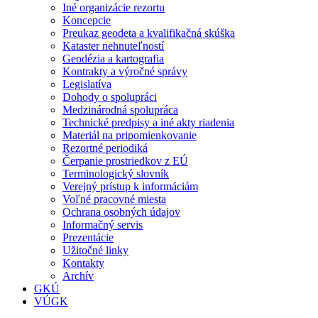
Iné organizácie rezortu
Koncepcie
Preukaz geodeta a kvalifikačná skúška
Kataster nehnuteľností
Geodézia a kartografia
Kontrakty a výročné správy
Legislatíva
Dohody o spolupráci
Medzinárodná spolupráca
Technické predpisy a iné akty riadenia
Materiál na pripomienkovanie
Rezortné periodiká
Čerpanie prostriedkov z EÚ
Terminologický slovník
Verejný prístup k informáciám
Voľné pracovné miesta
Ochrana osobných údajov
Informačný servis
Prezentácie
Užitočné linky
Kontakty
Archív
GKÚ
VÚGK