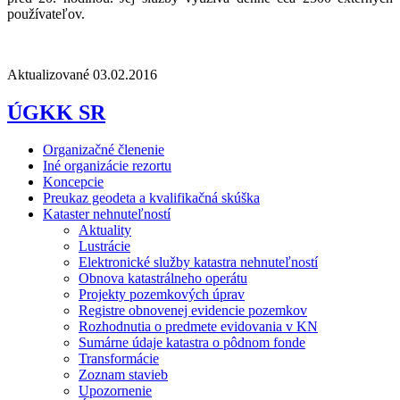
používateľov.
Aktualizované 03.02.2016
ÚGKK SR
Organizačné členenie
Iné organizácie rezortu
Koncepcie
Preukaz geodeta a kvalifikačná skúška
Kataster nehnuteľností
Aktuality
Lustrácie
Elektronické služby katastra nehnuteľností
Obnova katastrálneho operátu
Projekty pozemkových úprav
Registre obnovenej evidencie pozemkov
Rozhodnutia o predmete evidovania v KN
Sumárne údaje katastra o pôdnom fonde
Transformácie
Zoznam stavieb
Upozornenie