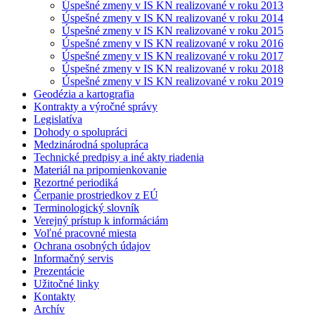
Úspešné zmeny v IS KN realizované v roku 2013
Úspešné zmeny v IS KN realizované v roku 2014
Úspešné zmeny v IS KN realizované v roku 2015
Úspešné zmeny v IS KN realizované v roku 2016
Úspešné zmeny v IS KN realizované v roku 2017
Úspešné zmeny v IS KN realizované v roku 2018
Úspešné zmeny v IS KN realizované v roku 2019
Geodézia a kartografia
Kontrakty a výročné správy
Legislatíva
Dohody o spolupráci
Medzinárodná spolupráca
Technické predpisy a iné akty riadenia
Materiál na pripomienkovanie
Rezortné periodiká
Čerpanie prostriedkov z EÚ
Terminologický slovník
Verejný prístup k informáciám
Voľné pracovné miesta
Ochrana osobných údajov
Informačný servis
Prezentácie
Užitočné linky
Kontakty
Archív