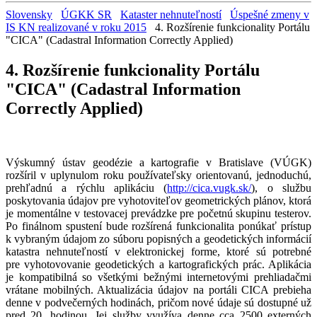
Slovensky
ÚGKK SR
Kataster nehnuteľností
Úspešné zmeny v
IS KN realizované v roku 2015
4. Rozšírenie funkcionality Portálu
"CICA" (Cadastral Information Correctly Applied)
4. Rozšírenie funkcionality Portálu
"CICA" (Cadastral Information
Correctly Applied)
Výskumný ústav geodézie a kartografie v Bratislave (VÚGK)
rozšíril v uplynulom roku používateľsky orientovanú, jednoduchú,
prehľadnú a rýchlu aplikáciu (
http://cica.vugk.sk/
), o službu
poskytovania údajov pre vyhotoviteľov geometrických plánov, ktorá
je momentálne v testovacej prevádzke pre početnú skupinu testerov.
Po finálnom spustení bude rozšírená funkcionalita ponúkať prístup
k vybraným údajom zo súboru popisných a geodetických informácií
katastra nehnuteľností v elektronickej forme, ktoré sú potrebné
pre vyhotovovanie geodetických a kartografických prác. Aplikácia
je kompatibilná so všetkými bežnými internetovými prehliadačmi
vrátane mobilných. Aktualizácia údajov na portáli CICA prebieha
denne v podvečerných hodinách, pričom nové údaje sú dostupné už
pred 20. hodinou. Jej služby využíva denne cca 2500 externých