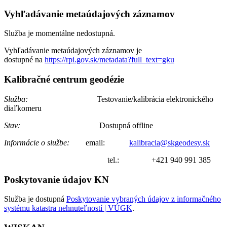
Vyhľadávanie metaúdajových záznamov
Služba je momentálne nedostupná.
Vyhľadávanie metaúdajových záznamov je
dostupné na
https://rpi.gov.sk/metadata?full_text=gku
Kalibračné centrum geodézie
Služba:
Testovanie/kalibrácia elektronického
diaľkomeru
Stav:
Dostupná offline
Informácie o službe:
email:
kalibracia@skgeodesy.sk
tel.: +421 940 991 385
Poskytovanie údajov KN
Služba je dostupná
Poskytovanie vybraných údajov z informačného
systému katastra nehnuteľností | VÚGK
.