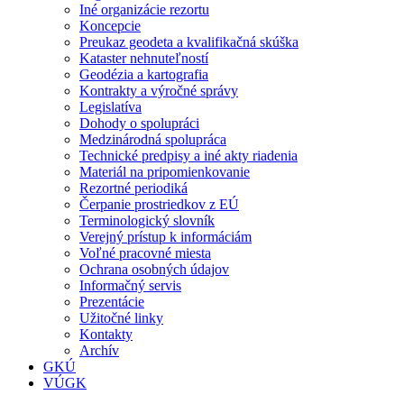
Iné organizácie rezortu
Koncepcie
Preukaz geodeta a kvalifikačná skúška
Kataster nehnuteľností
Geodézia a kartografia
Kontrakty a výročné správy
Legislatíva
Dohody o spolupráci
Medzinárodná spolupráca
Technické predpisy a iné akty riadenia
Materiál na pripomienkovanie
Rezortné periodiká
Čerpanie prostriedkov z EÚ
Terminologický slovník
Verejný prístup k informáciám
Voľné pracovné miesta
Ochrana osobných údajov
Informačný servis
Prezentácie
Užitočné linky
Kontakty
Archív
GKÚ
VÚGK