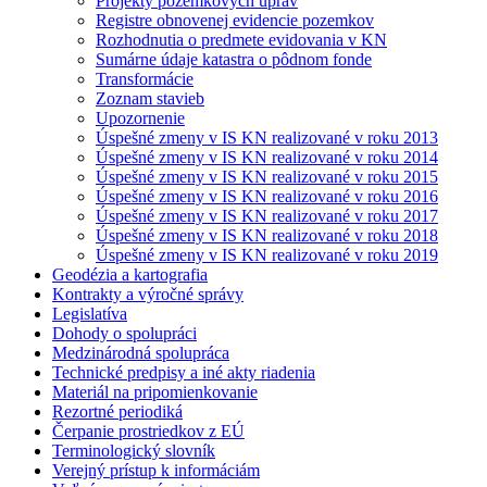
Projekty pozemkových úprav
Registre obnovenej evidencie pozemkov
Rozhodnutia o predmete evidovania v KN
Sumárne údaje katastra o pôdnom fonde
Transformácie
Zoznam stavieb
Upozornenie
Úspešné zmeny v IS KN realizované v roku 2013
Úspešné zmeny v IS KN realizované v roku 2014
Úspešné zmeny v IS KN realizované v roku 2015
Úspešné zmeny v IS KN realizované v roku 2016
Úspešné zmeny v IS KN realizované v roku 2017
Úspešné zmeny v IS KN realizované v roku 2018
Úspešné zmeny v IS KN realizované v roku 2019
Geodézia a kartografia
Kontrakty a výročné správy
Legislatíva
Dohody o spolupráci
Medzinárodná spolupráca
Technické predpisy a iné akty riadenia
Materiál na pripomienkovanie
Rezortné periodiká
Čerpanie prostriedkov z EÚ
Terminologický slovník
Verejný prístup k informáciám