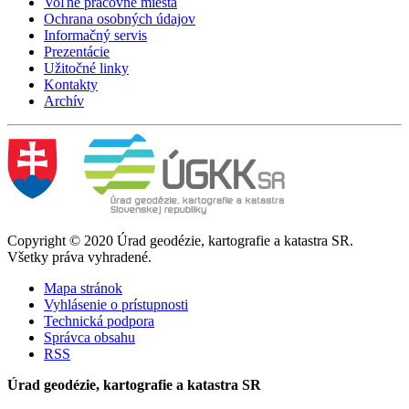
Voľné pracovné miesta
Ochrana osobných údajov
Informačný servis
Prezentácie
Užitočné linky
Kontakty
Archív
Copyright © 2020 Úrad geodézie, kartografie a katastra SR.
Všetky práva vyhradené.
Mapa stránok
Vyhlásenie o prístupnosti
Technická podpora
Správca obsahu
RSS
Úrad geodézie, kartografie a katastra SR