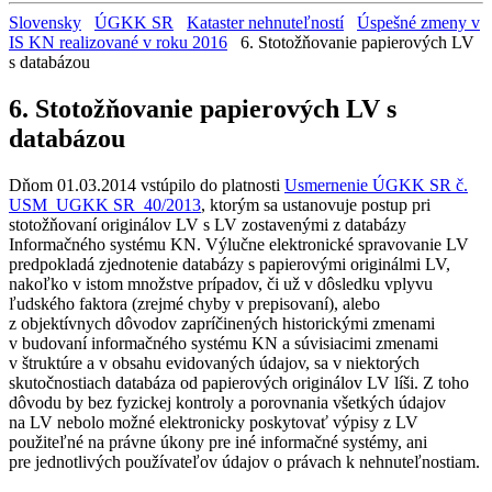
Slovensky
ÚGKK SR
Kataster nehnuteľností
Úspešné zmeny v
IS KN realizované v roku 2016
6. Stotožňovanie papierových LV
s databázou
6. Stotožňovanie papierových LV s
databázou
Dňom 01.03.2014 vstúpilo do platnosti
Usmernenie ÚGKK SR č.
USM_UGKK SR_40/2013
, ktorým sa ustanovuje postup pri
stotožňovaní originálov LV s LV zostavenými z databázy
Informačného systému KN. Výlučne elektronické spravovanie LV
predpokladá zjednotenie databázy s papierovými originálmi LV,
nakoľko v istom množstve prípadov, či už v dôsledku vplyvu
ľudského faktora (zrejmé chyby v prepisovaní), alebo
z objektívnych dôvodov zapríčinených historickými zmenami
v budovaní informačného systému KN a súvisiacimi zmenami
v štruktúre a v obsahu evidovaných údajov, sa v niektorých
skutočnostiach databáza od papierových originálov LV líši. Z toho
dôvodu by bez fyzickej kontroly a porovnania všetkých údajov
na LV nebolo možné elektronicky poskytovať výpisy z LV
použiteľné na právne úkony pre iné informačné systémy, ani
pre jednotlivých používateľov údajov o právach k nehnuteľnostiam.