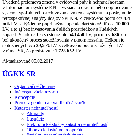
Uvedená prelomová zmena v evidovaní práv k nehnuteľnostiam
v Informačnom systéme KN si vyžiadala okrem iného dopracovanie
systému spoľahlivého archivovania zmien a systému na poskytnutie
retrospektívnej analýzy údajov SPI KN. Z celkového počtu cca
4,4
mil.
LV sa týždenne popri bežnej agende darí stotožniť cca
10 000
LV, a to aj bez investovania ďalších prostriedkov a ľudských
kapacít. V roku 2016 sa stotožnilo
540 450
LV, pričom v
686
k. ú.
bol ukončený proces stotožňovania v plnom rozsahu. Celkom je
stotožnených cca
39,5
% LV z celkového počtu založených LV
v rámci SR, čo predstavuje
1 728 652
LV.
Aktualizované 05.02.2017
ÚGKK SR
Organizačné členenie
Iné organizácie rezortu
Koncepcie
Preukaz geodeta a kvalifikačná skúška
Kataster nehnuteľností
Aktuality
Lustrácie
Elektronické služby katastra nehnuteľností
Obnova katastrálneho operátu