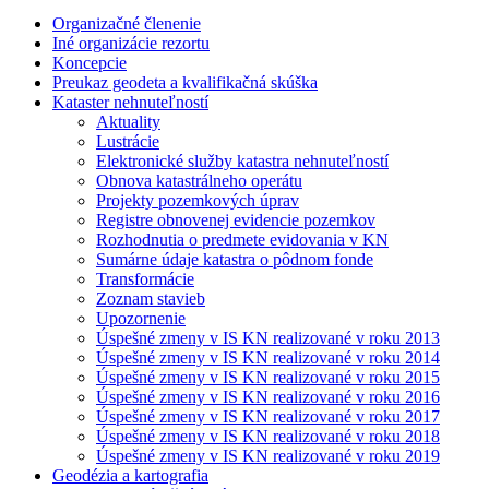
Organizačné členenie
Iné organizácie rezortu
Koncepcie
Preukaz geodeta a kvalifikačná skúška
Kataster nehnuteľností
Aktuality
Lustrácie
Elektronické služby katastra nehnuteľností
Obnova katastrálneho operátu
Projekty pozemkových úprav
Registre obnovenej evidencie pozemkov
Rozhodnutia o predmete evidovania v KN
Sumárne údaje katastra o pôdnom fonde
Transformácie
Zoznam stavieb
Upozornenie
Úspešné zmeny v IS KN realizované v roku 2013
Úspešné zmeny v IS KN realizované v roku 2014
Úspešné zmeny v IS KN realizované v roku 2015
Úspešné zmeny v IS KN realizované v roku 2016
Úspešné zmeny v IS KN realizované v roku 2017
Úspešné zmeny v IS KN realizované v roku 2018
Úspešné zmeny v IS KN realizované v roku 2019
Geodézia a kartografia