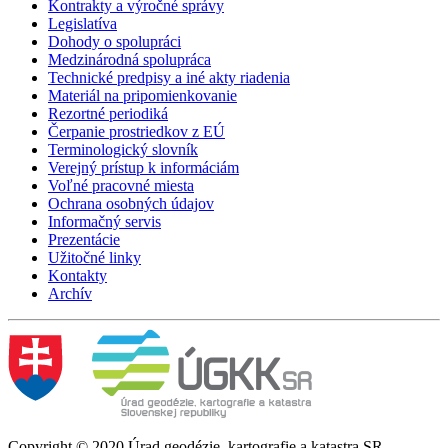
Kontrakty a výročné správy
Legislatíva
Dohody o spolupráci
Medzinárodná spolupráca
Technické predpisy a iné akty riadenia
Materiál na pripomienkovanie
Rezortné periodiká
Čerpanie prostriedkov z EÚ
Terminologický slovník
Verejný prístup k informáciám
Voľné pracovné miesta
Ochrana osobných údajov
Informačný servis
Prezentácie
Užitočné linky
Kontakty
Archív
Copyright © 2020 Úrad geodézie, kartografie a katastra SR.