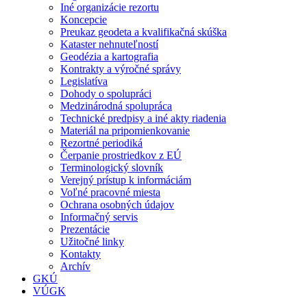
Iné organizácie rezortu
Koncepcie
Preukaz geodeta a kvalifikačná skúška
Kataster nehnuteľností
Geodézia a kartografia
Kontrakty a výročné správy
Legislatíva
Dohody o spolupráci
Medzinárodná spolupráca
Technické predpisy a iné akty riadenia
Materiál na pripomienkovanie
Rezortné periodiká
Čerpanie prostriedkov z EÚ
Terminologický slovník
Verejný prístup k informáciám
Voľné pracovné miesta
Ochrana osobných údajov
Informačný servis
Prezentácie
Užitočné linky
Kontakty
Archív
GKÚ
VÚGK