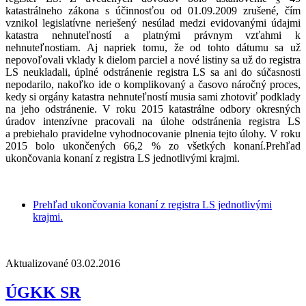
katastrálneho zákona s účinnosťou od 01.09.2009 zrušené, čím
vznikol legislatívne neriešený nesúlad medzi evidovanými údajmi
katastra nehnuteľností a platnými právnym vzťahmi k
nehnuteľnostiam. Aj napriek tomu, že od tohto dátumu sa už
nepovoľovali vklady k dielom parciel a nové listiny sa už do registra
LS neukladali, úplné odstránenie registra LS sa ani do súčasnosti
nepodarilo, nakoľko ide o komplikovaný a časovo náročný proces,
kedy si orgány katastra nehnuteľností musia sami zhotoviť podklady
na jeho odstránenie. V roku 2015 katastrálne odbory okresných
úradov intenzívne pracovali na úlohe odstránenia registra LS
a prebiehalo pravidelne vyhodnocovanie plnenia tejto úlohy. V roku
2015 bolo ukončených 66,2 % zo všetkých konaní.Prehľad
ukončovania konaní z registra LS jednotlivými krajmi.
Prehľad ukončovania konaní z registra LS jednotlivými
krajmi.
Aktualizované 03.02.2016
ÚGKK SR