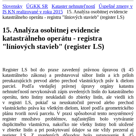
Slovensky
ÚGKK SR
Kataster nehnuteľností
Úspešné zmeny v
IS KN realizované v roku 2015
15. Analýza osobitnej evidencie
katastrálneho operátu - registra "líniových stavieb" (register LS)
15. Analýza osobitnej evidencie
katastrálneho operátu - registra
"líniových stavieb" (register LS)
Register LS bol do praxe zavedený právnou úpravou (§ 45
katastrálneho zákona) a predstavoval súbor listín a ich príloh
preukazujúcich prevod alebo prechod vlastníckych práv k dielom
parciel. Podľa vtedajšej právnej úpravy orgány katastra
nehnuteľností nevykonávali zápis uvedených listín do katastrálneho
operátu, tieto listiny neukladali do zbierky listín, ale viedli ich
v registri LS, pokiaľ sa neuskutočnil prevod alebo prechod
vlastníckeho práva ku všetkým dielom, ktoré podľa geometrického
plánu tvorili novú parcelu. V praxi spôsoboval tento nesystémový
register množstvo problémov, najčastejším bolo vytváranie
duplicitného vlastníctva, nakoľko nie všetky listiny boli uložené
v zbierke listín a pri poskytovaní údajov sa nie vždy prezeral aj
register LS. Z uvedených dôvodov bolo ustanovenie § 45