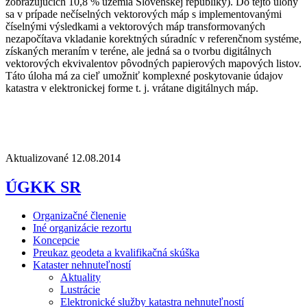
zobrazujúcich 10,8 % územia Slovenskej republiky). Do tejto úlohy
sa v prípade nečíselných vektorových máp s implementovanými
číselnými výsledkami a vektorových máp transformovaných
nezapočítava vkladanie korektných súradníc v referenčnom systéme,
získaných meraním v teréne, ale jedná sa o tvorbu digitálnych
vektorových ekvivalentov pôvodných papierových mapových listov.
Táto úloha má za cieľ umožniť komplexné poskytovanie údajov
katastra v elektronickej forme t. j. vrátane digitálnych máp.
Aktualizované 12.08.2014
ÚGKK SR
Organizačné členenie
Iné organizácie rezortu
Koncepcie
Preukaz geodeta a kvalifikačná skúška
Kataster nehnuteľností
Aktuality
Lustrácie
Elektronické služby katastra nehnuteľností