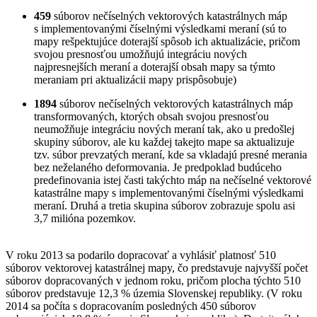
459
súborov nečíselných vektorových katastrálnych máp
s implementovanými číselnými výsledkami meraní (sú to
mapy rešpektujúce doterajší spôsob ich aktualizácie, pričom
svojou presnosťou umožňujú integráciu nových
najpresnejších meraní a doterajší obsah mapy sa týmto
meraniam pri aktualizácii mapy prispôsobuje)
1894
súborov nečíselných vektorových katastrálnych máp
transformovaných, ktorých obsah svojou presnosťou
neumožňuje integráciu nových meraní tak, ako u predošlej
skupiny súborov, ale ku každej takejto mape sa aktualizuje
tzv. súbor prevzatých meraní, kde sa vkladajú presné merania
bez neželaného deformovania. Je predpoklad budúceho
predefinovania istej časti takýchto máp na nečíselné vektorové
katastrálne mapy s implementovanými číselnými výsledkami
meraní. Druhá a tretia skupina súborov zobrazuje spolu asi
3,7 milióna pozemkov.
V roku 2013 sa podarilo dopracovať a vyhlásiť platnosť 510
súborov vektorovej katastrálnej mapy, čo predstavuje najvyšší počet
súborov dopracovaných v jednom roku, pričom plocha týchto 510
súborov predstavuje 12,3 % územia Slovenskej republiky. (V roku
2014 sa počíta s dopracovaním posledných 450 súborov