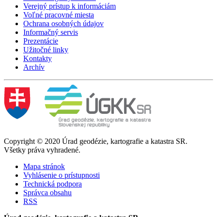
Verejný prístup k informáciám
Voľné pracovné miesta
Ochrana osobných údajov
Informačný servis
Prezentácie
Užitočné linky
Kontakty
Archív
Copyright © 2020 Úrad geodézie, kartografie a katastra SR.
Všetky práva vyhradené.
Mapa stránok
Vyhlásenie o prístupnosti
Technická podpora
Správca obsahu
RSS