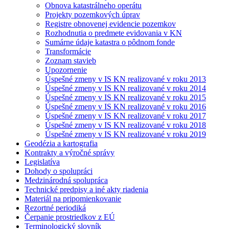
Obnova katastrálneho operátu
Projekty pozemkových úprav
Registre obnovenej evidencie pozemkov
Rozhodnutia o predmete evidovania v KN
Sumárne údaje katastra o pôdnom fonde
Transformácie
Zoznam stavieb
Upozornenie
Úspešné zmeny v IS KN realizované v roku 2013
Úspešné zmeny v IS KN realizované v roku 2014
Úspešné zmeny v IS KN realizované v roku 2015
Úspešné zmeny v IS KN realizované v roku 2016
Úspešné zmeny v IS KN realizované v roku 2017
Úspešné zmeny v IS KN realizované v roku 2018
Úspešné zmeny v IS KN realizované v roku 2019
Geodézia a kartografia
Kontrakty a výročné správy
Legislatíva
Dohody o spolupráci
Medzinárodná spolupráca
Technické predpisy a iné akty riadenia
Materiál na pripomienkovanie
Rezortné periodiká
Čerpanie prostriedkov z EÚ
Terminologický slovník