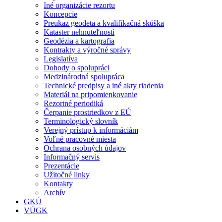
Iné organizácie rezortu
Koncepcie
Preukaz geodeta a kvalifikačná skúška
Kataster nehnuteľností
Geodézia a kartografia
Kontrakty a výročné správy
Legislatíva
Dohody o spolupráci
Medzinárodná spolupráca
Technické predpisy a iné akty riadenia
Materiál na pripomienkovanie
Rezortné periodiká
Čerpanie prostriedkov z EÚ
Terminologický slovník
Verejný prístup k informáciám
Voľné pracovné miesta
Ochrana osobných údajov
Informačný servis
Prezentácie
Užitočné linky
Kontakty
Archív
GKÚ
VÚGK