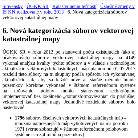
Slovensky
ÚGKK SR
Kataster nehnuteľností
Úspešné zmeny v
IS KN realizované v roku 2013
6. Nová kategorizácia súborov
vektorovej katastrálnej mapy
6. Nová kategorizácia súborov vektorovej
katastrálnej mapy
ÚGKK SR v roku 2013 po stanovení počtu existujúcich (ako aj
očakávaných) súborov vektorovej katastrálnej mapy na 4149
vykonal analýzu kvality týchto súborov a v súlade s technológiou
aktualizácie vektorových katastrálnych máp platnou od 01.05.2013
rozdelil tieto súbory na tri skupiny podľa spôsobu ich vykonávanej
aktualizácie tak, aby sa každé nové aj staršie meranie hraníc
pozemkov korektne vykonané v štátnom referenčnom systéme
na určovanie polohy mohlo stanovenou technológiou
implementovať bez lokálneho „dotransformovávania“ do príslušnej
vektorovej katastrálnej mapy. Jednotlivé rozdelenie súborov bolo
nasledovné:
1796
súborov číselných vektorových katastrálnych máp -
množina najpresnejších máp vyhotovených najmä po roku
1971 (verne zobrazujú v štátnom referenčnom polohovom
systéme cca 3,4 milióna pozemkov)