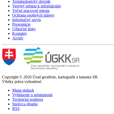
Terminologický slovník
Verejný prístup k informáciám
Voľné pracovné miesta
Ochrana osobných údajov
Informačný servis
Prezentácie
Užitočné linky
Kontakty
Archív
Copyright © 2020 Úrad geodézie, kartografie a katastra SR.
Všetky práva vyhradené.
Mapa stránok
Vyhlásenie o prístupnosti
Technická podpora
Správca obsahu
RSS