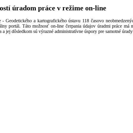
ostí úradom práce v režime on-line
e - Geodetického a kartografického ústavu 118 časovo neobmedzen
álny portál. Táto možnosť on-line čerpania údajov úradmi práce má n
ra a jej dôsledkom sú výrazné administratívne úspory pre samotné úrady