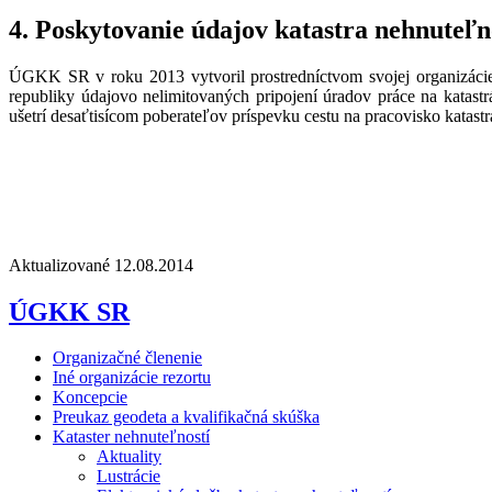
4. Poskytovanie údajov katastra nehnuteľn
ÚGKK SR v roku 2013 vytvoril prostredníctvom svojej organizáci
republiky údajovo nelimitovaných pripojení úradov práce na katastr
ušetrí desaťtisícom poberateľov príspevku cestu na pracovisko katast
Aktualizované 12.08.2014
ÚGKK SR
Organizačné členenie
Iné organizácie rezortu
Koncepcie
Preukaz geodeta a kvalifikačná skúška
Kataster nehnuteľností
Aktuality
Lustrácie