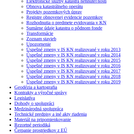
Elektronické služby katastra nehnuteľností
Obnova katastrálneho operátu
Projekty pozemkových úprav
Registre obnovenej evidencie pozemkov
Rozhodnutia o predmete evidovania v KN
Sumárne údaje katastra o pôdnom fonde
Transformácie
Zoznam stavieb
Upozornenie
Úspešné zmeny v IS KN realizované v roku 2013
Úspešné zmeny v IS KN realizované v roku 2014
Úspešné zmeny v IS KN realizované v roku 2015
Úspešné zmeny v IS KN realizované v roku 2016
Úspešné zmeny v IS KN realizované v roku 2017
Úspešné zmeny v IS KN realizované v roku 2018
Úspešné zmeny v IS KN realizované v roku 2019
Geodézia a kartografia
Kontrakty a výročné správy
Legislatíva
Dohody o spolupráci
Medzinárodná spolupráca
Technické predpisy a iné akty riadenia
Materiál na pripomienkovanie
Rezortné periodiká
Čerpanie prostriedkov z EÚ