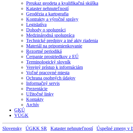
Preukaz geodeta a kvalifikačná skúška
Kataster nehnuteľností
Geodézia a kartografia
Kontrakty a výročné správy
Legislatíva
Dohody o spolupráci
Medzinárodná spolupráca
Technické predpisy a iné akty riadenia
Materiál na pripomienkovanie
Rezortné periodiká
Čerpanie prostriedkov z EÚ
Terminologický slovník
Verejný prístup k informáciám
Voľné pracovné miesta
Ochrana osobných údajov
Informačný servis
Prezentácie
Užitočné linky
Kontakty
Archív
GKÚ
VÚGK
Slovensky
ÚGKK SR
Kataster nehnuteľností
Úspešné zmeny v I