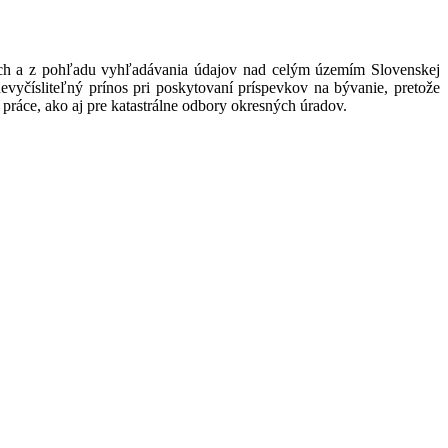
ých a z pohľadu vyhľadávania údajov nad celým územím Slovenskej
evyčísliteľný prínos pri poskytovaní príspevkov na bývanie, pretože
 práce, ako aj pre katastrálne odbory okresných úradov.