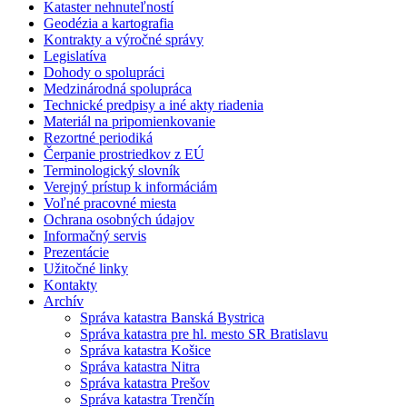
Kataster nehnuteľností
Geodézia a kartografia
Kontrakty a výročné správy
Legislatíva
Dohody o spolupráci
Medzinárodná spolupráca
Technické predpisy a iné akty riadenia
Materiál na pripomienkovanie
Rezortné periodiká
Čerpanie prostriedkov z EÚ
Terminologický slovník
Verejný prístup k informáciám
Voľné pracovné miesta
Ochrana osobných údajov
Informačný servis
Prezentácie
Užitočné linky
Kontakty
Archív
Správa katastra Banská Bystrica
Správa katastra pre hl. mesto SR Bratislavu
Správa katastra Košice
Správa katastra Nitra
Správa katastra Prešov
Správa katastra Trenčín