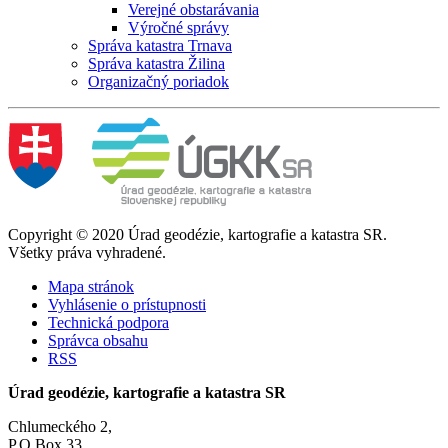
Verejné obstarávania
Výročné správy
Správa katastra Trnava
Správa katastra Žilina
Organizačný poriadok
Copyright © 2020 Úrad geodézie, kartografie a katastra SR.
Všetky práva vyhradené.
Mapa stránok
Vyhlásenie o prístupnosti
Technická podpora
Správca obsahu
RSS
Úrad geodézie, kartografie a katastra SR
Chlumeckého 2,
P.O.Box 33