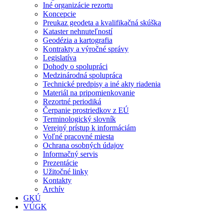
Iné organizácie rezortu
Koncepcie
Preukaz geodeta a kvalifikačná skúška
Kataster nehnuteľností
Geodézia a kartografia
Kontrakty a výročné správy
Legislatíva
Dohody o spolupráci
Medzinárodná spolupráca
Technické predpisy a iné akty riadenia
Materiál na pripomienkovanie
Rezortné periodiká
Čerpanie prostriedkov z EÚ
Terminologický slovník
Verejný prístup k informáciám
Voľné pracovné miesta
Ochrana osobných údajov
Informačný servis
Prezentácie
Užitočné linky
Kontakty
Archív
GKÚ
VÚGK