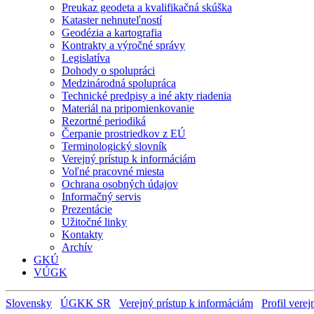
Preukaz geodeta a kvalifikačná skúška
Kataster nehnuteľností
Geodézia a kartografia
Kontrakty a výročné správy
Legislatíva
Dohody o spolupráci
Medzinárodná spolupráca
Technické predpisy a iné akty riadenia
Materiál na pripomienkovanie
Rezortné periodiká
Čerpanie prostriedkov z EÚ
Terminologický slovník
Verejný prístup k informáciám
Voľné pracovné miesta
Ochrana osobných údajov
Informačný servis
Prezentácie
Užitočné linky
Kontakty
Archív
GKÚ
VÚGK
Slovensky
ÚGKK SR
Verejný prístup k informáciám
Profil vere