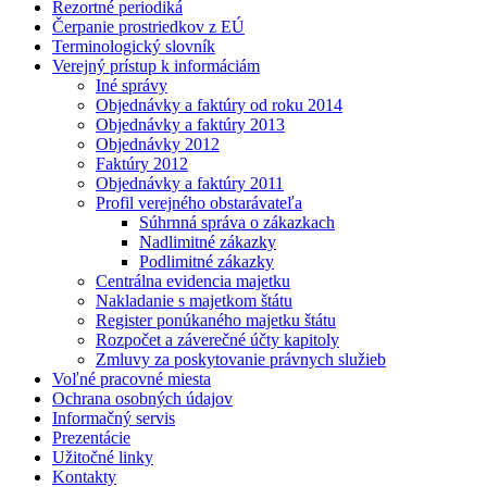
Rezortné periodiká
Čerpanie prostriedkov z EÚ
Terminologický slovník
Verejný prístup k informáciám
Iné správy
Objednávky a faktúry od roku 2014
Objednávky a faktúry 2013
Objednávky 2012
Faktúry 2012
Objednávky a faktúry 2011
Profil verejného obstarávateľa
Súhrnná správa o zákazkach
Nadlimitné zákazky
Podlimitné zákazky
Centrálna evidencia majetku
Nakladanie s majetkom štátu
Register ponúkaného majetku štátu
Rozpočet a záverečné účty kapitoly
Zmluvy za poskytovanie právnych služieb
Voľné pracovné miesta
Ochrana osobných údajov
Informačný servis
Prezentácie
Užitočné linky
Kontakty