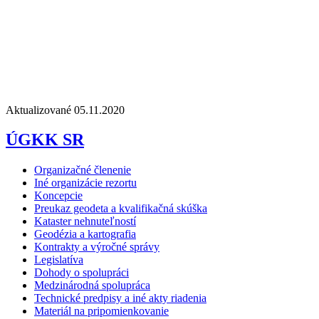
Aktualizované 05.11.2020
ÚGKK SR
Organizačné členenie
Iné organizácie rezortu
Koncepcie
Preukaz geodeta a kvalifikačná skúška
Kataster nehnuteľností
Geodézia a kartografia
Kontrakty a výročné správy
Legislatíva
Dohody o spolupráci
Medzinárodná spolupráca
Technické predpisy a iné akty riadenia
Materiál na pripomienkovanie