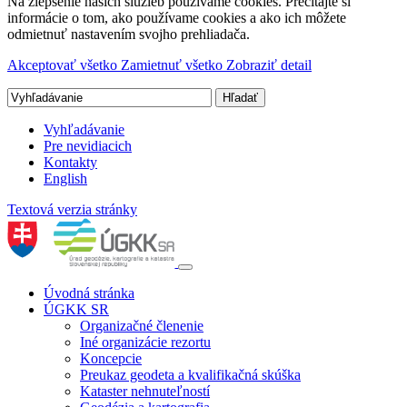
Na zlepšenie našich služieb používame cookies. Prečítajte si
informácie o tom, ako používame cookies a ako ich môžete
odmietnuť nastavením svojho prehliadača.
Akceptovať všetko
Zamietnuť všetko
Zobraziť detail
Vyhľadávanie
Pre nevidiacich
Kontakty
English
Textová verzia stránky
Úvodná stránka
ÚGKK SR
Organizačné členenie
Iné organizácie rezortu
Koncepcie
Preukaz geodeta a kvalifikačná skúška
Kataster nehnuteľností