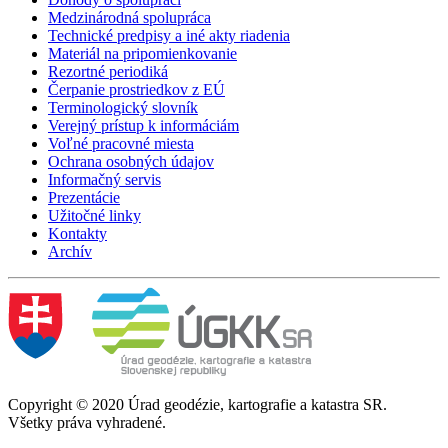
Medzinárodná spolupráca
Technické predpisy a iné akty riadenia
Materiál na pripomienkovanie
Rezortné periodiká
Čerpanie prostriedkov z EÚ
Terminologický slovník
Verejný prístup k informáciám
Voľné pracovné miesta
Ochrana osobných údajov
Informačný servis
Prezentácie
Užitočné linky
Kontakty
Archív
Copyright © 2020 Úrad geodézie, kartografie a katastra SR.
Všetky práva vyhradené.