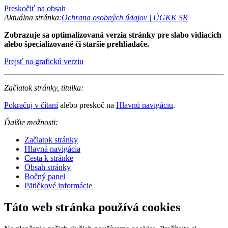
Preskočiť na obsah
Aktuálna stránka:
Ochrana osobných údajov | ÚGKK SR
Zobrazuje sa optimalizovaná verzia stránky pre slabo vidiacich
alebo špecializované či staršie prehliadače.
Prejsť na grafickú verziu
Začiatok stránky, titulka:
Pokračuj v čítaní
alebo preskoč na
Hlavnú navigáciu
.
Ďalšie možnosti:
Začiatok stránky
Hlavná navigácia
Cesta k stránke
Obsah stránky
Bočný panel
Pätičkové informácie
Táto web stránka používá cookies