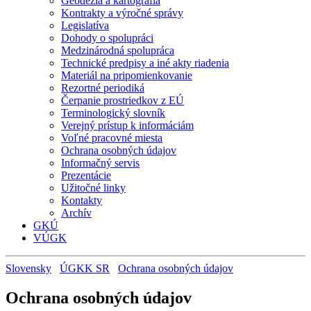
Geodézia a kartografia
Kontrakty a výročné správy
Legislatíva
Dohody o spolupráci
Medzinárodná spolupráca
Technické predpisy a iné akty riadenia
Materiál na pripomienkovanie
Rezortné periodiká
Čerpanie prostriedkov z EÚ
Terminologický slovník
Verejný prístup k informáciám
Voľné pracovné miesta
Ochrana osobných údajov
Informačný servis
Prezentácie
Užitočné linky
Kontakty
Archív
GKÚ
VÚGK
Slovensky
ÚGKK SR
Ochrana osobných údajov
Ochrana osobných údajov