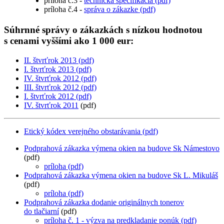
príloha č.3 -
technická špecifikácia (pdf)
príloha č.4 -
správa o zákazke (pdf)
Súhrnné správy o zákazkách s nízkou hodnotou
s cenami vyššími ako 1 000 eur:
II. štvrťrok 2013 (pdf)
I. štvrťrok 2013 (pdf)
IV. štvrťrok 2012 (pdf)
III. štvrťrok 2012 (pdf)
I. štvrťrok 2012
(pdf)
IV. štvrťrok 2011
(pdf)
Etický kódex verejného obstarávania (pdf)
Podprahová zákazka výmena okien na budove Sk Námestovo
(pdf)
príloha (pdf)
Podprahová zákazka výmena okien na budove Sk L. Mikuláš
(pdf)
príloha (pdf)
Podprahová zákazka dodanie originálnych tonerov
do tlačiarní
(pdf)
príloha č. 1 - výzva na predkladanie ponúk (pdf)