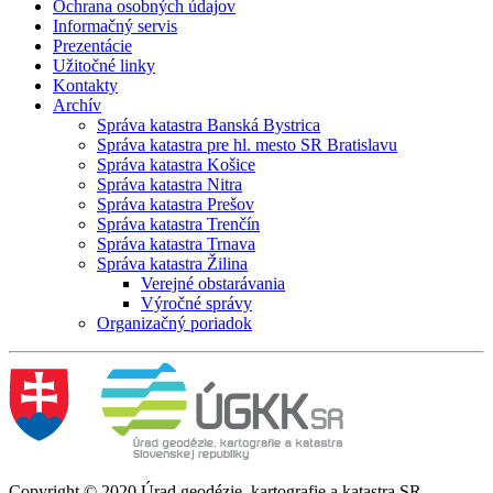
Ochrana osobných údajov
Informačný servis
Prezentácie
Užitočné linky
Kontakty
Archív
Správa katastra Banská Bystrica
Správa katastra pre hl. mesto SR Bratislavu
Správa katastra Košice
Správa katastra Nitra
Správa katastra Prešov
Správa katastra Trenčín
Správa katastra Trnava
Správa katastra Žilina
Verejné obstarávania
Výročné správy
Organizačný poriadok
Copyright © 2020 Úrad geodézie, kartografie a katastra SR.