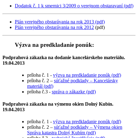
Dodatok č. 1 k smernici 3/2009 o verejnom obstaravaní (pdf)
Plán verejného obstarávania na rok 2013 (pdf)
Plán verejného obstarávania na rok 2012
(pdf)
Výzva na predkladanie ponúk:
Podprahová zákazka na dodanie kancelárskeho materiálu.
19.04.2013
príloha č. 1 -
výzva na predkladanie ponúk (pdf)
príloha č. 2 –
súťažné podklady – Kancelársky
materiál (pdf)
príloha č.3 -
správa o zákazke (pdf)
Podprahová zákazka na výmenu okien Dolný Kubín.
19.04.2013
príloha č. 1 -
výzva na predkladanie ponúk (pdf)
príloha č. 2 –
súťažné podklady – Výmena okien
Správa katastra Dolný Kubím (pdf)