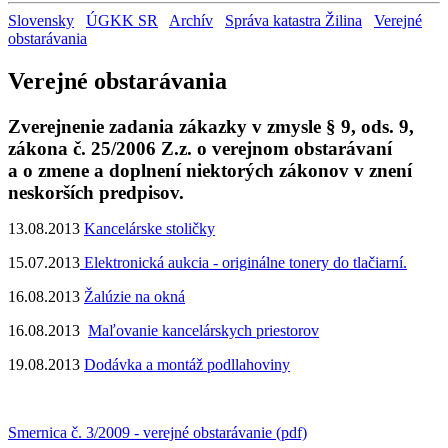
Slovensky
ÚGKK SR
Archív
Správa katastra Žilina
Verejné
obstarávania
Verejné obstarávania
Zverejnenie zadania zákazky v zmysle § 9, ods. 9,
zákona č. 25/2006 Z.z. o verejnom obstarávaní
a o zmene a doplnení niektorých zákonov v znení
neskorších predpisov.
13.08.2013
Kancelárske stoličky
15.07.2013
Elektronická aukcia - originálne tonery do tlačiarní.
16.08.2013
Žalúzie na okná
16.08.2013
Maľovanie kancelárskych priestorov
19.08.2013
Dodávka a montáž podllahoviny
Smernica č. 3/2009 - verejné obstarávanie (pdf)