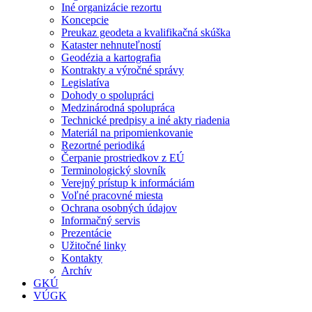
Iné organizácie rezortu
Koncepcie
Preukaz geodeta a kvalifikačná skúška
Kataster nehnuteľností
Geodézia a kartografia
Kontrakty a výročné správy
Legislatíva
Dohody o spolupráci
Medzinárodná spolupráca
Technické predpisy a iné akty riadenia
Materiál na pripomienkovanie
Rezortné periodiká
Čerpanie prostriedkov z EÚ
Terminologický slovník
Verejný prístup k informáciám
Voľné pracovné miesta
Ochrana osobných údajov
Informačný servis
Prezentácie
Užitočné linky
Kontakty
Archív
GKÚ
VÚGK