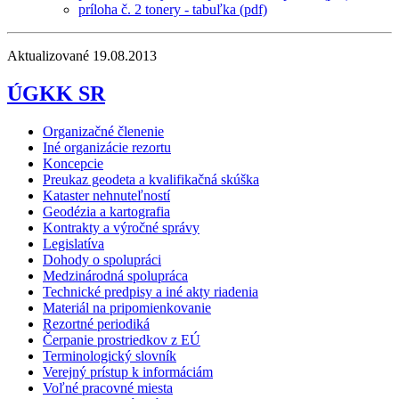
príloha č. 2 tonery - tabuľka (pdf)
Aktualizované 19.08.2013
ÚGKK SR
Organizačné členenie
Iné organizácie rezortu
Koncepcie
Preukaz geodeta a kvalifikačná skúška
Kataster nehnuteľností
Geodézia a kartografia
Kontrakty a výročné správy
Legislatíva
Dohody o spolupráci
Medzinárodná spolupráca
Technické predpisy a iné akty riadenia
Materiál na pripomienkovanie
Rezortné periodiká
Čerpanie prostriedkov z EÚ
Terminologický slovník
Verejný prístup k informáciám
Voľné pracovné miesta