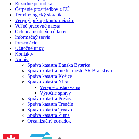
Rezortné periodiká
Čerpanie prostriedkov z EÚ
Terminologický slovník
Verejný prístup k informáciám
Voľné pracovné miesta
Ochrana osobných údajov
Informačný servis
Prezentácie
Užitočné linky
Kontakty
Archív
Správa katastra Banská Bystrica
Správa katastra pre hl. mesto SR Bratislavu
Správa katastra Košice
Správa katastra Nitra
Verejné obstarávania
Výročné správy
Správa katastra Prešov
Správa katastra Trenčín
Správa katastra Trnava
Správa katastra Žilina
Organizačný poriadok