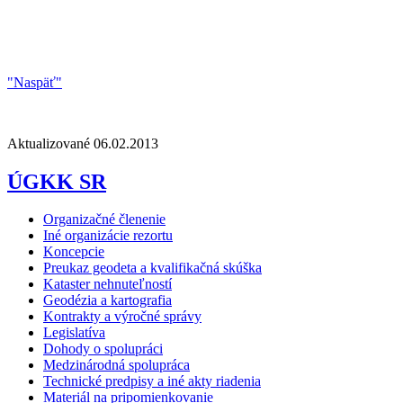
"Naspäť"
Aktualizované 06.02.2013
ÚGKK SR
Organizačné členenie
Iné organizácie rezortu
Koncepcie
Preukaz geodeta a kvalifikačná skúška
Kataster nehnuteľností
Geodézia a kartografia
Kontrakty a výročné správy
Legislatíva
Dohody o spolupráci
Medzinárodná spolupráca
Technické predpisy a iné akty riadenia
Materiál na pripomienkovanie