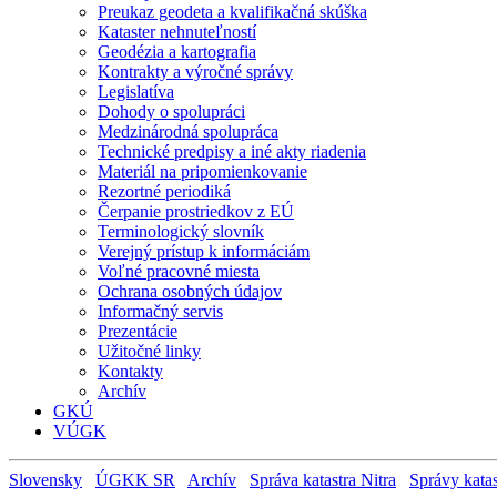
Preukaz geodeta a kvalifikačná skúška
Kataster nehnuteľností
Geodézia a kartografia
Kontrakty a výročné správy
Legislatíva
Dohody o spolupráci
Medzinárodná spolupráca
Technické predpisy a iné akty riadenia
Materiál na pripomienkovanie
Rezortné periodiká
Čerpanie prostriedkov z EÚ
Terminologický slovník
Verejný prístup k informáciám
Voľné pracovné miesta
Ochrana osobných údajov
Informačný servis
Prezentácie
Užitočné linky
Kontakty
Archív
GKÚ
VÚGK
Slovensky
ÚGKK SR
Archív
Správa katastra Nitra
Správy katas